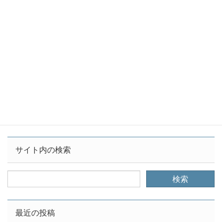
イベント
カテゴリー
JERA
中部電力
東京電力
横須賀
タグ
【横須賀】横須賀火力発電所への融資撤回申し入れに日本
政策投資銀行から返信
【横須賀】5/20に横須賀石炭火力問題を考えるセミナー開
催
サイト内の検索
最近の投稿