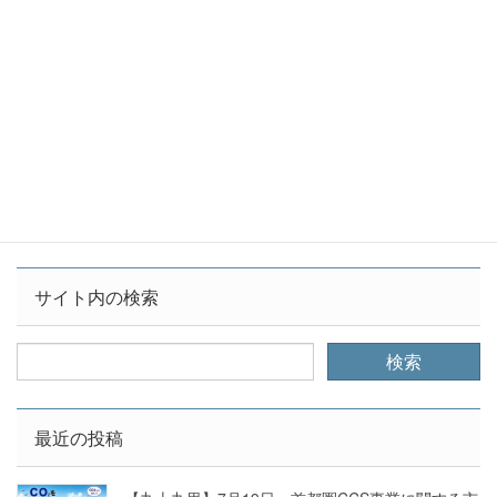
久里浜で試運転中の石炭火力発電所・１号機が
今年６月から本格稼働となる見通しです。 多く
の市民がいまさら石炭火力発電所を横須賀で動
かすことに疑問を持っていますが、株式会社
JERAは市民の意見には耳を傾けることなくこ
の計画を […]
1
2
…
11
»
サイト内の検索
最近の投稿