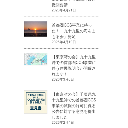
撤回要請
2026年4月21日
首都圏CCS事業に待っ
た！「九十九里の海をま
もる会」発足
2026年4月19日
【東京湾の会】九十九里
沖での首都圏CCS事業に
伴う住民説明会が開催さ
れます！
2026年3月6日
【東京湾の会】千葉県九
十九里沖での首都圏CCS
事業の試掘の許可に係る
公告に対する意見を提出
しました
2026年2月4日