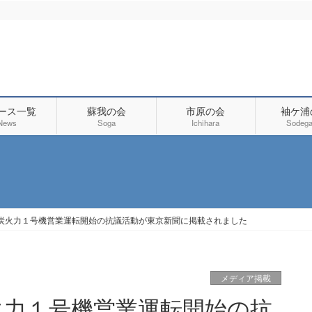
ース一覧
蘇我の会
市原の会
袖ケ浦
News
Soga
Ichihara
Sodega
炭火力１号機営業運転開始の抗議活動が東京新聞に掲載されました
メディア掲載
火力１号機営業運転開始の抗