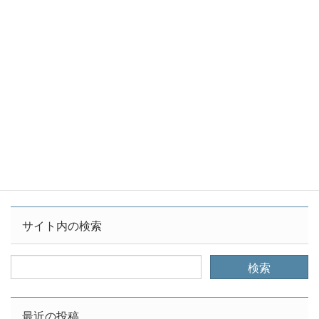
ニュース
カテゴリー
JFE
千葉
粉じん
蘇我
タグ
【横須賀】神奈川新聞に行政訴訟第1回口頭弁論の記事が
掲載されました
【横須賀】横須賀石炭火力発電所新設・稼働に関する行政
訴訟 第2回期日
サイト内の検索
最近の投稿