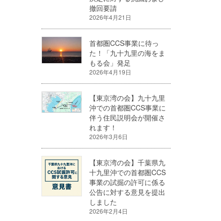
撤回要請
2026年4月21日
首都圏CCS事業に待っ
た！「九十九里の海をま
もる会」発足
2026年4月19日
【東京湾の会】九十九里
沖での首都圏CCS事業に
伴う住民説明会が開催さ
れます！
2026年3月6日
【東京湾の会】千葉県九
十九里沖での首都圏CCS
事業の試掘の許可に係る
公告に対する意見を提出
しました
2026年2月4日