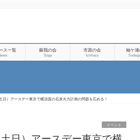
ース一覧
蘇我の会
市原の会
袖ケ浦
News
Soga
Ichihara
Sodega
1（土日）アースデー東京で横須賀の石炭火力計画の問題を広める！
イベント
1（土日）アースデー東京で横