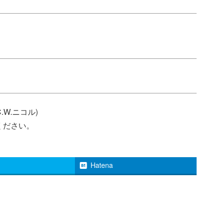
.W.ニコル)
ください。
Hatena