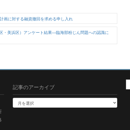
機計画に対する融資撤回を求める申し入れ
区・美浜区）アンケート結果—臨海部粉じん問題への認識に
記事のアーカイブ
所
絡