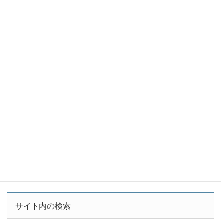
【袖ケ浦】JERA袖ケ浦火力発電所、環境アセス配慮
書開始
2025年11月7日
ニュース
カテゴリー
イベント
千葉
学習会
蘇我
タグ
石炭火力を考える東京湾の会が協力する学習会がタウンニ
ュースで紹介されました。
【横須賀】2018年7月27日 横須賀石炭火力発電所建設計
画についての神奈川県知事への申し入れ
サイト内の検索