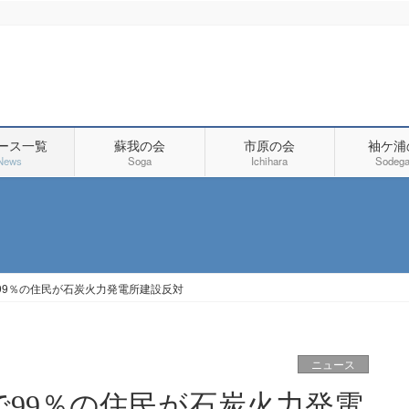
ース一覧
蘇我の会
市原の会
袖ケ浦
News
Soga
Ichihara
Sodega
99％の住民が石炭火力発電所建設反対
ニュース
99％の住民が石炭火力発電