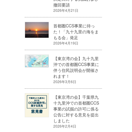
撤回要請
2026年4月21日
首都圏CCS事業に待っ
た！「九十九里の海をま
もる会」発足
2026年4月19日
【東京湾の会】九十九里
沖での首都圏CCS事業に
伴う住民説明会が開催さ
れます！
2026年3月6日
【東京湾の会】千葉県九
十九里沖での首都圏CCS
事業の試掘の許可に係る
公告に対する意見を提出
しました
2026年2月4日